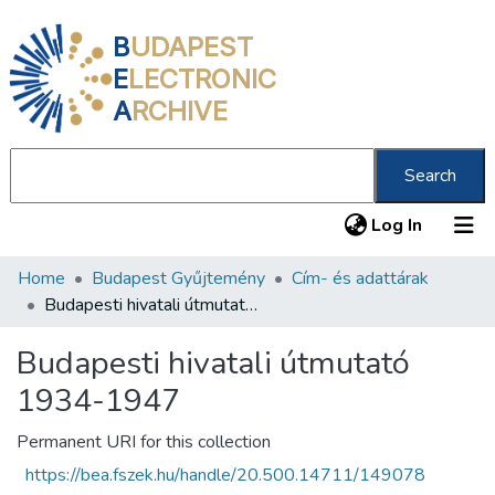
B
UDAPEST
E
LECTRONIC
A
RCHIVE
Search
(current
Log In
Home
Budapest Gyűjtemény
Cím- és adattárak
Communities & Collections
Budapesti hivatali útmutató 1934-1947
All of DSpace
Budapesti hivatali útmutató
Statistics
1934-1947
About us
Permanent URI for this collection
https://bea.fszek.hu/handle/20.500.14711/149078