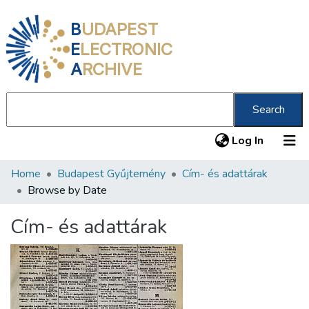
B
UDAPEST
E
LECTRONIC
A
RCHIVE
Search
(current
Log In
Home
Budapest Gyűjtemény
Cím- és adattárak
Communities & Collections
Browse by Date
All of DSpace
Cím- és adattárak
About us