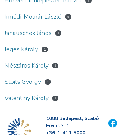
Honvéd Térképészeti Intézet
6
Irmédi-Molnár László
1
Janauschek János
1
Jeges Károly
1
Mészáros Károly
1
Stoits György
1
Valentiny Károly
1
1088 Budapest, Szabó
Ervin tér 1.
+36-1-411-5000