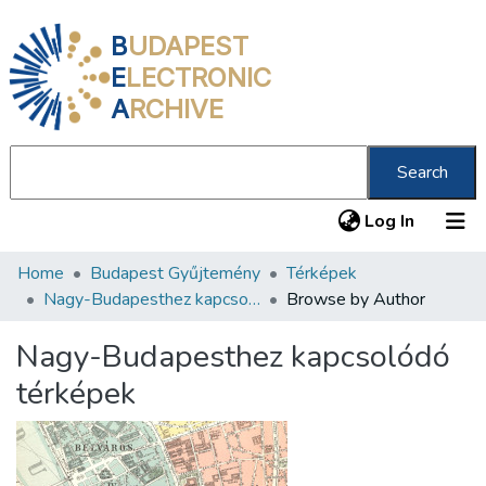
B
UDAPEST
E
LECTRONIC
A
RCHIVE
Search
(current
Log In
Home
Budapest Gyűjtemény
Térképek
Communities & Collections
Nagy-Budapesthez kapcsolódó térképek
Browse by Author
All of DSpace
Nagy-Budapesthez kapcsolódó
About us
térképek