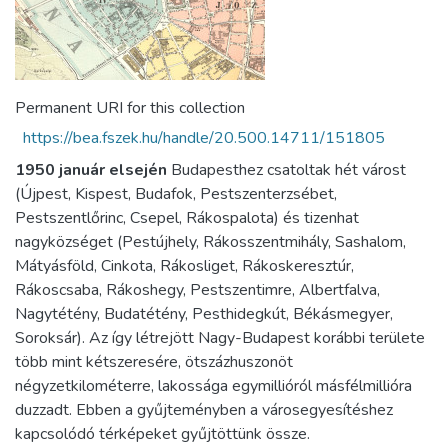
Permanent URI for this collection
https://bea.fszek.hu/handle/20.500.14711/151805
1950 január elsején
Budapesthez csatoltak hét várost
(Újpest, Kispest, Budafok, Pestszenterzsébet,
Pestszentlőrinc, Csepel, Rákospalota) és tizenhat
nagyközséget (Pestújhely, Rákosszentmihály, Sashalom,
Mátyásföld, Cinkota, Rákosliget, Rákoskeresztúr,
Rákoscsaba, Rákoshegy, Pestszentimre, Albertfalva,
Nagytétény, Budatétény, Pesthidegkút, Békásmegyer,
Soroksár). Az így létrejött Nagy-Budapest korábbi területe
több mint kétszeresére, ötszázhuszonöt
négyzetkilométerre, lakossága egymillióról másfélmillióra
duzzadt. Ebben a gyűjteményben a városegyesítéshez
kapcsolódó térképeket gyűjtöttünk össze.