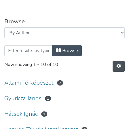
Browse
Browsing Nagy-Budapesthez kapcsolódó
Browse
Now showing
1 - 10 of 10
Állami Térképészet
2
Gyuricza János
1
Hátsek Ignác
1