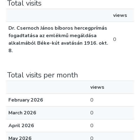
Total visits
views
Dr. Csernoch János bíboros hercegprímás
fogadtatása az emlékmű megáldása
0
alkalmából Béke-kút avatásán 1916. okt.
8.
Total visits per month
views
February 2026
0
March 2026
0
April 2026
0
May 2026
0