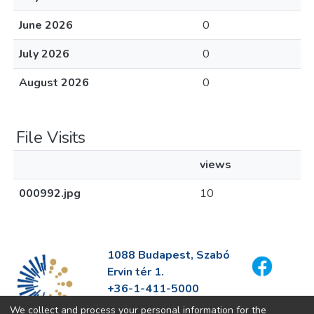
June 2026
0
July 2026
0
August 2026
0
File Visits
views
000992.jpg
10
1088 Budapest, Szabó
Ervin tér 1.
+36-1-411-5000
info@fszek.hu
We collect and process your personal information for the