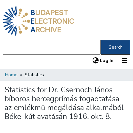
B
UDAPEST
E
LECTRONIC
A
RCHIVE
Search
(current
Log In
Home
Statistics
Communities & Collections
All of DSpace
Statistics for Dr. Csernoch János
bíboros hercegprímás fogadtatása
About us
az emlékmű megáldása alkalmából
Béke-kút avatásán 1916. okt. 8.