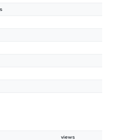
s
views