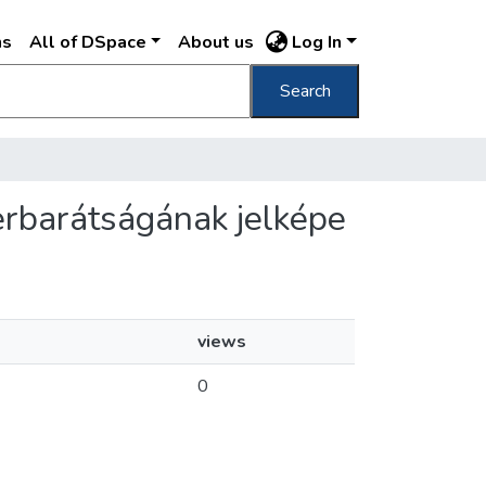
ns
All of DSpace
About us
Log In
Search
verbarátságának jelképe
views
0