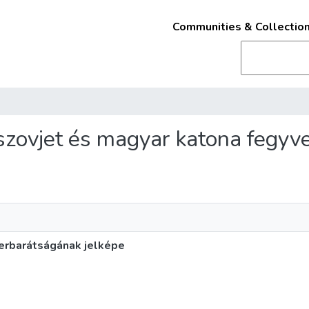
Communities & Collectio
a szovjet és magyar katona fegy
verbarátságának jelképe