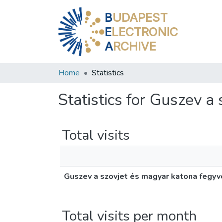
B
UDAPEST
E
LECTRONIC
A
RCHIVE
Home
Statistics
Statistics for Guszev 
Total visits
Guszev a szovjet és magyar katona fegy
Total visits per month