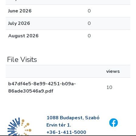
June 2026
0
July 2026
0
August 2026
0
File Visits
views
b47df4e5-8e99-4251-b09a-
10
86ade30546a9.pdf
1088 Budapest, Szabó
Ervin tér 1.
+36-1-411-5000