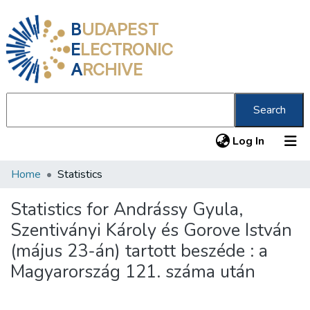
B
UDAPEST
E
LECTRONIC
A
RCHIVE
Search
(current
Log In
Home
Statistics
Communities & Collections
All of DSpace
Statistics for Andrássy Gyula,
Szentiványi Károly és Gorove István
About us
(május 23-án) tartott beszéde : a
Magyarország 121. száma után