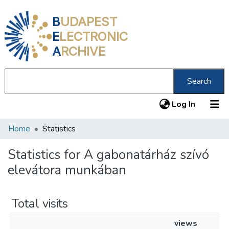
B
UDAPEST
E
LECTRONIC
A
RCHIVE
Search
(current
Log In
Home
Statistics
Communities & Collections
All of DSpace
Statistics for A gabonatárház szívó
elevátora munkában
About us
Total visits
views