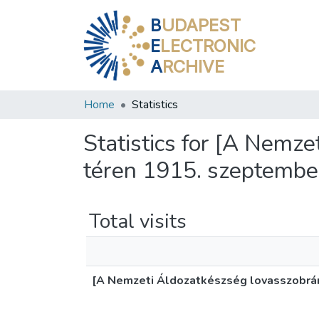
B
UDAPEST
E
LECTRONIC
A
RCHIVE
Home
Statistics
Statistics for [A Nemz
téren 1915. szeptember
Total visits
[A Nemzeti Áldozatkészség lovasszobrán