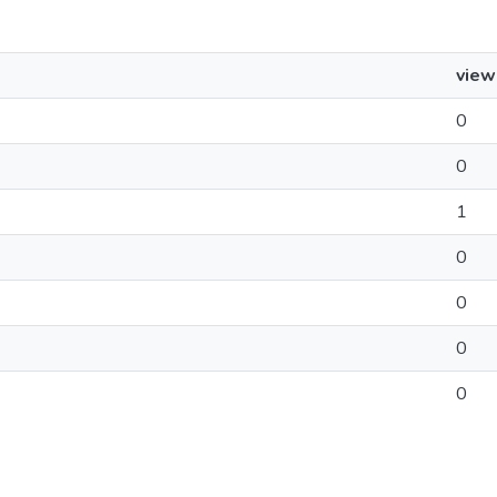
view
0
0
1
0
0
0
0