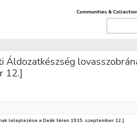
Communities & Collectio
eti Áldozatkészség lovasszobrán
 12.]
ak leleplezése a Deák téren 1915. szeptember 12.]