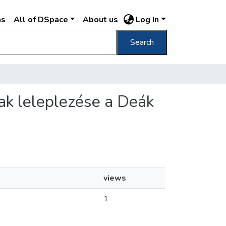
ns
All of DSpace
About us
Log In
Search
ak leleplezése a Deák
views
1