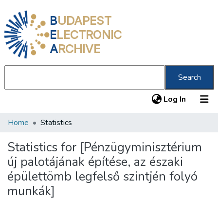
B
UDAPEST
E
LECTRONIC
A
RCHIVE
Search
(current
Log In
Home
Statistics
Communities & Collections
All of DSpace
Statistics for [Pénzügyminisztérium
új palotájának építése, az északi
About us
épülettömb legfelső szintjén folyó
munkák]