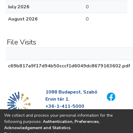
July 2026
0
August 2026
0
File Visits
c69b817a9f17d94b50cccf1d6049dc8679163602.pdf
1088 Budapest, Szabó
Ervin tér 1.
+36-1-411-5000
info@fszek.hu
We collect and process your personal information for the
https://fszek.hu
following purposes:
Authentication, Preferences,
Acknowledgement and Statistics
.