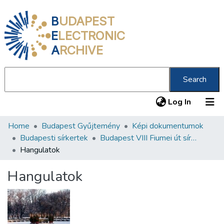
B
UDAPEST
E
LECTRONIC
A
RCHIVE
Search
(current
Log In
Home
Budapest Gyűjtemény
Képi dokumentumok
Communities & Collections
Budapesti sírkertek
Budapest VIII Fiumei út sírkert 4. rész
All of DSpace
Hangulatok
Statistics
Hangulatok
About us