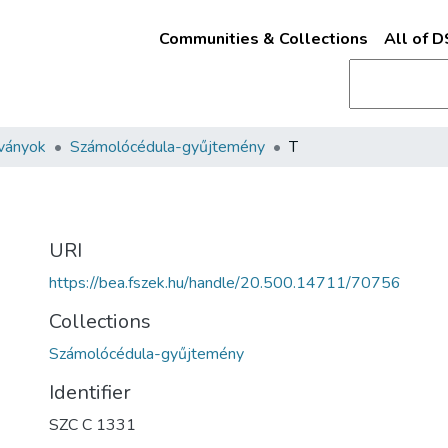
Communities & Collections
All of 
ványok
Számolócédula-gyűjtemény
T
URI
https://bea.fszek.hu/handle/20.500.14711/70756
Collections
Számolócédula-gyűjtemény
Identifier
SZC C 1331