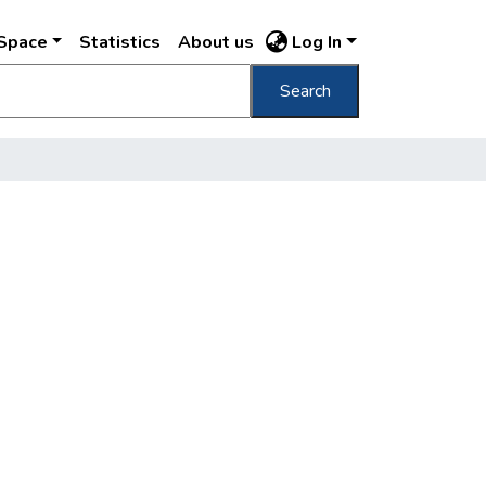
DSpace
Statistics
About us
Log In
Search