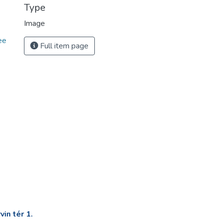
Type
Image
ee
Full item page
in tér 1.