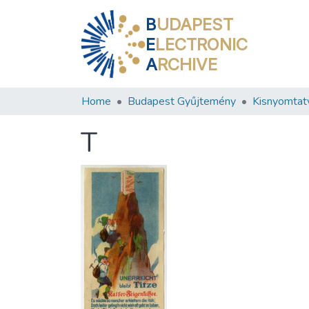
B
UDAPEST
E
LECTRONIC
A
RCHIVE
Home
Budapest Gyűjtemény
Kisnyomtat
T