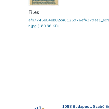
Files
efb7745e04eb02c46125976ef4379ae1_scr
n.jpg
(180.36 KB)
1088 Budapest, Szabó Erv