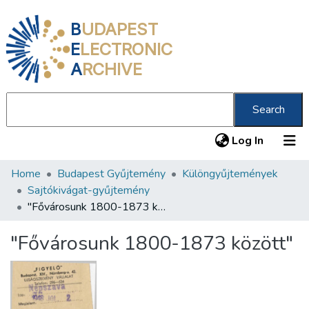
B
UDAPEST
E
LECTRONIC
A
RCHIVE
Search
(current
Log In
Home
Budapest Gyűjtemény
Különgyűjtemények
Communities & Collections
Sajtókivágat-gyűjtemény
All of DSpace
"Fővárosunk 1800-1873 között"
Statistics
"Fővárosunk 1800-1873 között"
About us