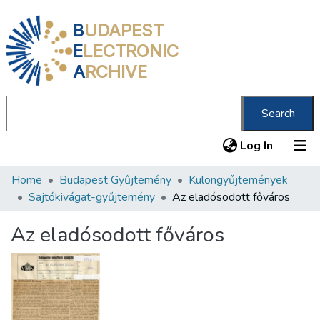
B
UDAPEST
E
LECTRONIC
A
RCHIVE
Search
(current
Log In
Home
Budapest Gyűjtemény
Különgyűjtemények
Communities & Collections
Sajtókivágat-gyűjtemény
Az eladósodott főváros
All of DSpace
Az eladósodott főváros
Statistics
About us