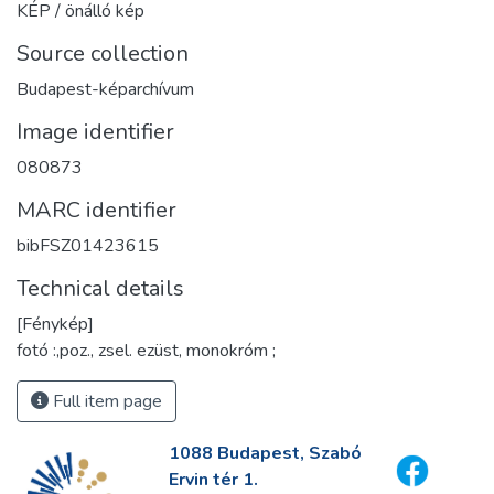
KÉP / önálló kép
Source collection
Budapest-képarchívum
Image identifier
080873
MARC identifier
bibFSZ01423615
Technical details
[Fénykép]
fotó :,poz., zsel. ezüst, monokróm ;
Full item page
1088 Budapest, Szabó
Ervin tér 1.