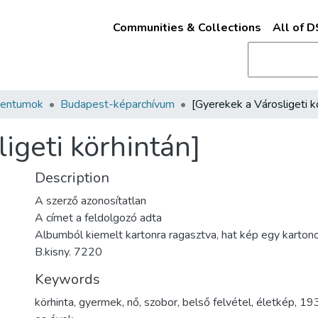
Communities & Collections
All of 
mentumok
Budapest-képarchívum
igeti körhintán]
Description
A szerző azonosítatlan
A címet a feldolgozó adta
Albumból kiemelt kartonra ragasztva, hat kép egy karton
B.kisny. 7220
Keywords
körhinta
,
gyermek
,
nő
,
szobor
,
belső felvétel
,
életkép
,
193