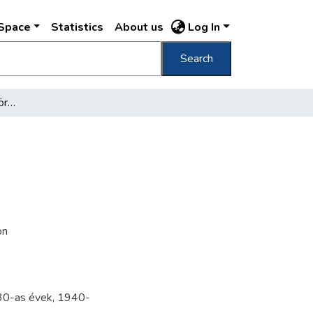
DSpace
Statistics
About us
Log In
Search
[Gyerekek a Városligeti körhintán]
on
0-as évek
,
1940-