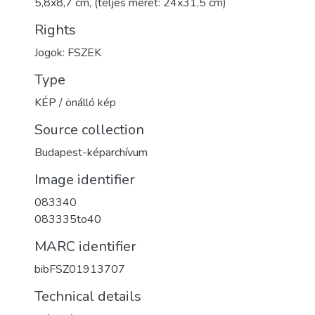
5,8x8,7 cm, (teljes méret: 24x31,5 cm)
Rights
Jogok: FSZEK
Type
KÉP / önálló kép
Source collection
Budapest-képarchívum
Image identifier
083340
083335to40
MARC identifier
bibFSZ01913707
Technical details