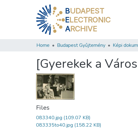
B
UDAPEST
E
LECTRONIC
A
RCHIVE
Home
Budapest Gyűjtemény
Képi doku
[Gyerekek a Városl
Files
083340.jpg
(109.07 KB)
083335to40.jpg
(158.22 KB)