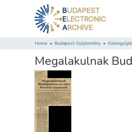
B
UDAPEST
E
LECTRONIC
A
RCHIVE
Home
Budapest Gyűjtemény
Különgyűjt
Megalakulnak Buda