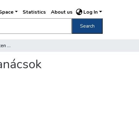
DSpace
Statistics
About us
Log In
Search
Megalakulnak Budapesten az első körzeti tanácsok
tanácsok