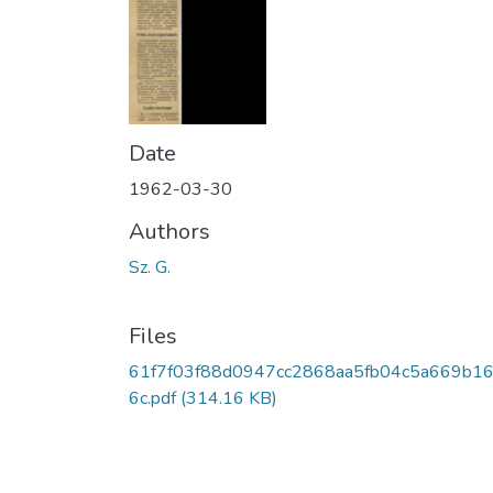
Date
1962-03-30
Authors
Sz. G.
Files
61f7f03f88d0947cc2868aa5fb04c5a669b1
6c.pdf
(314.16 KB)