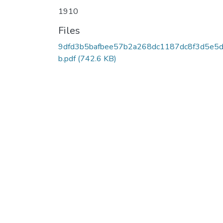
1910
Files
9dfd3b5bafbee57b2a268dc1187dc8f3d5e5
b.pdf
(742.6 KB)