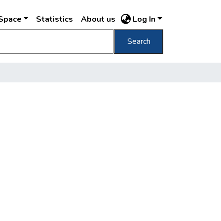
DSpace
Statistics
About us
Log In
Search