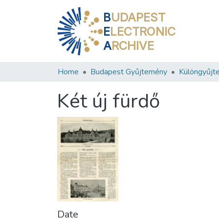
B
UDAPEST
E
LECTRONIC
A
RCHIVE
Home
Budapest Gyűjtemény
Különgyűjt
Két új fürdő
Date