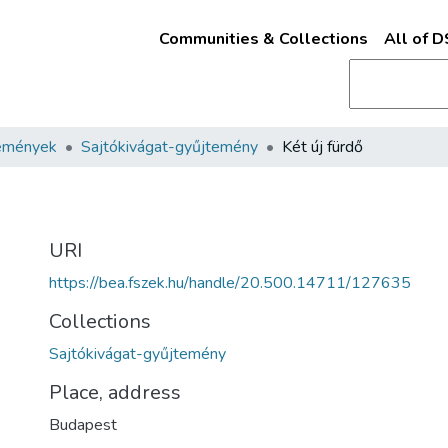
Communities & Collections
All of 
emények
Sajtókivágat-gyűjtemény
Két új fürdő
URI
https://bea.fszek.hu/handle/20.500.14711/127635
Collections
Sajtókivágat-gyűjtemény
Place, address
Budapest