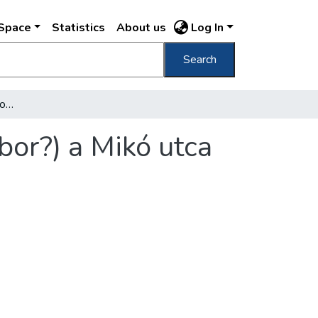
DSpace
Statistics
About us
Log In
Search
[Eredeti helyéről eltávolított szobor (kútszobor?) a Mikó utca 14. sz. ház udvarán]
obor?) a Mikó utca