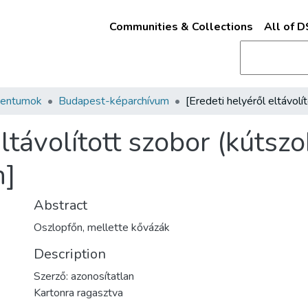
Communities & Collections
All of 
mentumok
Budapest-képarchívum
ltávolított szobor (kútsz
n]
Abstract
Oszlopfőn, mellette kővázák
Description
Szerző: azonosítatlan
Kartonra ragasztva