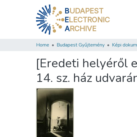
B
UDAPEST
E
LECTRONIC
A
RCHIVE
Home
Budapest Gyűjtemény
Képi doku
[Eredeti helyéről e
14. sz. ház udvará