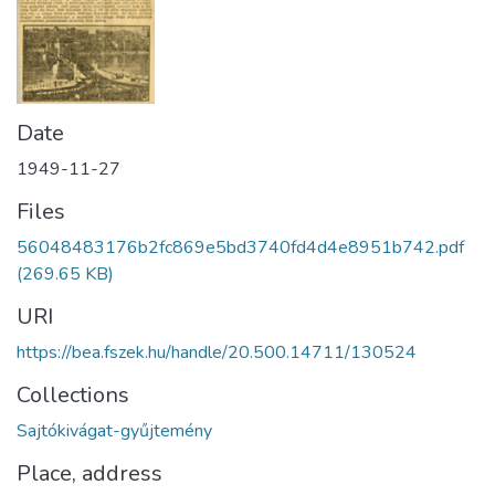
Date
1949-11-27
Files
56048483176b2fc869e5bd3740fd4d4e8951b742.pdf
(269.65 KB)
URI
https://bea.fszek.hu/handle/20.500.14711/130524
Collections
Sajtókivágat-gyűjtemény
Place, address