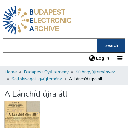
B
UDAPEST
E
LECTRONIC
A
RCHIVE
Search
(current
Log In
Home
Budapest Gyűjtemény
Különgyűjtemények
Communities & Collections
Sajtókivágat-gyűjtemény
A Lánchíd újra áll
All of DSpace
A Lánchíd újra áll
Statistics
About us