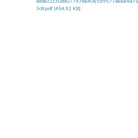
ddd6c1c30dd07797bb406599577a6be4d75
3c8.pdf
(454.92 KB)