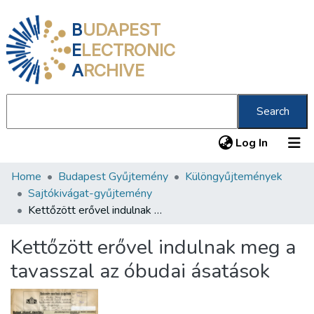
B
UDAPEST
E
LECTRONIC
A
RCHIVE
Search
(current
Log In
Home
Budapest Gyűjtemény
Különgyűjtemények
Communities & Collections
Sajtókivágat-gyűjtemény
All of DSpace
Kettőzött erővel indulnak meg a tavasszal az óbudai ásatások
Statistics
Kettőzött erővel indulnak meg a
About us
tavasszal az óbudai ásatások