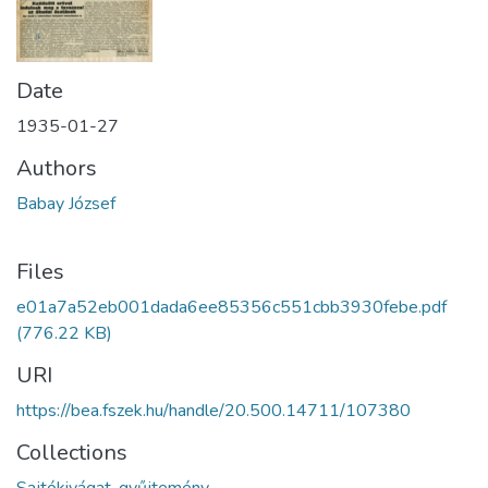
Date
1935-01-27
Authors
Babay József
Files
e01a7a52eb001dada6ee85356c551cbb3930febe.pdf
(776.22 KB)
URI
https://bea.fszek.hu/handle/20.500.14711/107380
Collections
Sajtókivágat-gyűjtemény