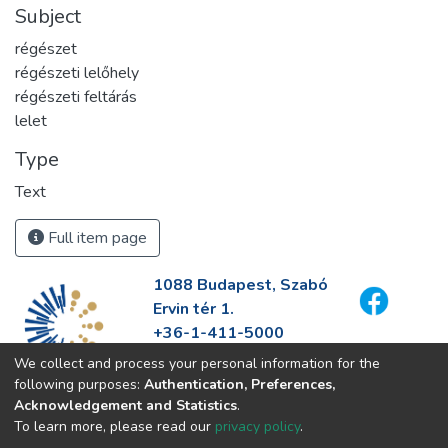
Subject
régészet
régészeti lelőhely
régészeti feltárás
lelet
Type
Text
Full item page
1088 Budapest, Szabó
Ervin tér 1.
+36-1-411-5000
info@fszek.hu
We collect and process your personal information for the
https://fszek.hu
following purposes:
Authentication, Preferences,
Acknowledgement and Statistics
.
To learn more, please read our
privacy policy
.