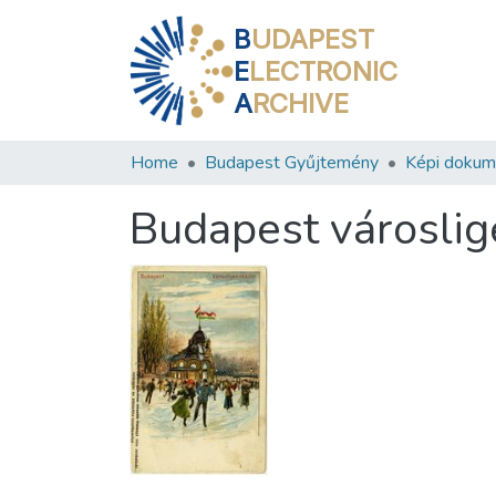
B
UDAPEST
E
LECTRONIC
A
RCHIVE
Home
Budapest Gyűjtemény
Képi doku
Budapest városlige