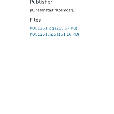
Publisher
[Kunstanstalt "Kosmos"],
Files
K001261.jpg
(219.57 KB)
K001261v.jpg
(151.16 KB)