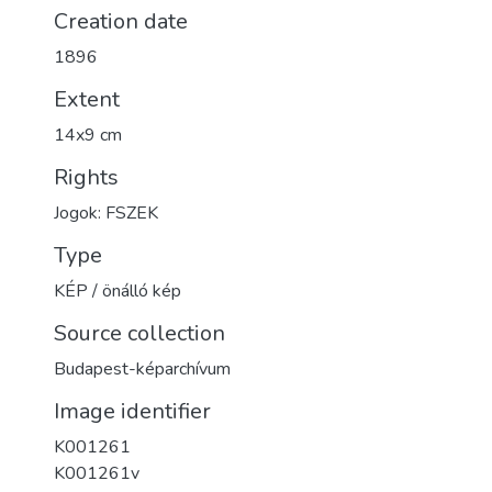
Creation date
1896
Extent
14x9 cm
Rights
Jogok: FSZEK
Type
KÉP / önálló kép
Source collection
Budapest-képarchívum
Image identifier
K001261
K001261v