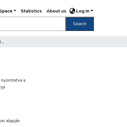
DSpace
Statistics
About us
Log In
Search
Budapest városligeti részlet : levelező-lap
e nyomtatva a
mja
ei alapján