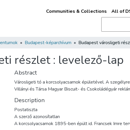
Communities & Collections
All of 
mentumok
Budapest-képarchívum
ti részlet : levelező-lap
Abstract
Városligeti tó a korcsolyacsarnok épületével. A szegélyr
Villányi és Társa Magyar Biscuit- és Csokoládégyár reklá
Description
Postatiszta
A szerző azonosítatlan
A korcsolyacsarnok 1895-ben épült id. Francsek Imre terv