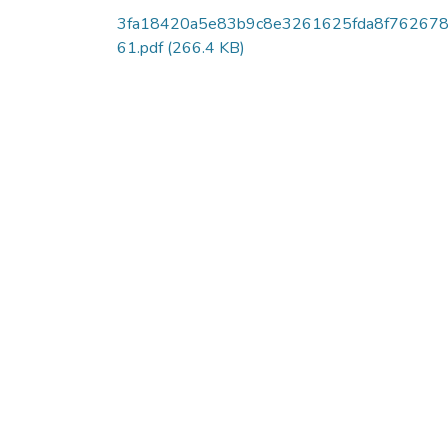
3fa18420a5e83b9c8e3261625fda8f762678
61.pdf
(266.4 KB)