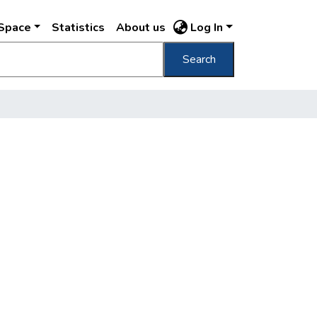
DSpace
Statistics
About us
Log In
Search