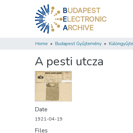
B
UDAPEST
E
LECTRONIC
A
RCHIVE
Home
Budapest Gyűjtemény
Különgyűjt
A pesti utcza
Date
1921-04-19
Files