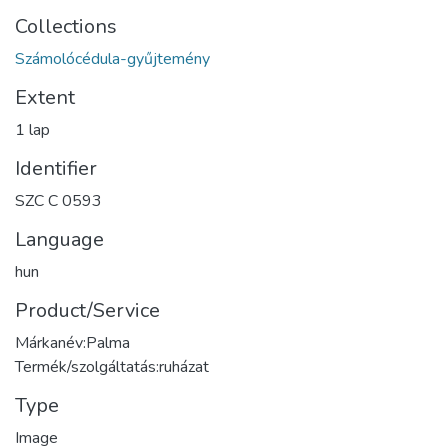
Collections
Számolócédula-gyűjtemény
Extent
1 lap
Identifier
SZC C 0593
Language
hun
Product/Service
Márkanév:Palma
Termék/szolgáltatás:ruházat
Type
Image