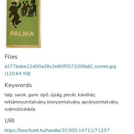
Files
a277bdee22d00a28c3e80f557200fad0_screen.jpg
(120.64 KB)
Keywords
talp
,
sarok
,
gumi
,
cipő
,
újság
,
pincér
,
kávéház
,
reklámnyomtatvány
,
kisnyomtatvány
,
aprónyomtatvány
,
számolócédula
URI
https://bea.fszek.hu/handle/20.500.14711/71297