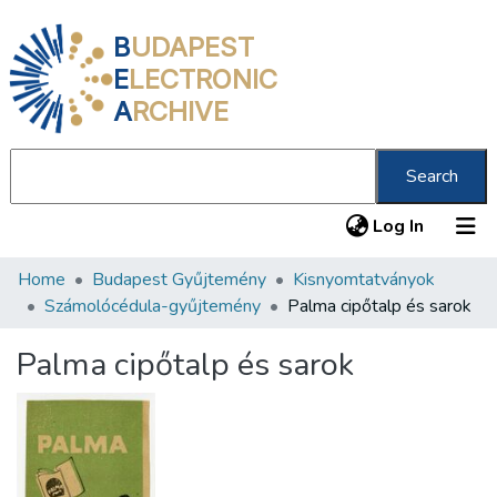
B
UDAPEST
E
LECTRONIC
A
RCHIVE
Search
(current
Log In
Home
Budapest Gyűjtemény
Kisnyomtatványok
Communities & Collections
Számolócédula-gyűjtemény
Palma cipőtalp és sarok
All of DSpace
Palma cipőtalp és sarok
Statistics
About us