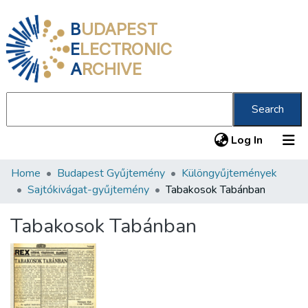
B
UDAPEST
E
LECTRONIC
A
RCHIVE
Search
(current
Log In
Home
Budapest Gyűjtemény
Különgyűjtemények
Communities & Collections
Sajtókivágat-gyűjtemény
Tabakosok Tabánban
All of DSpace
Tabakosok Tabánban
Statistics
About us