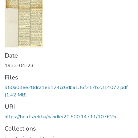
Date
1933-04-23
Files
950a08ee28dca1e5124cc6dba136f217b2314072.pdf
(1.42 MB)
URI
https://bea.fszek.hu/handle/20.500.14711/107625
Collections