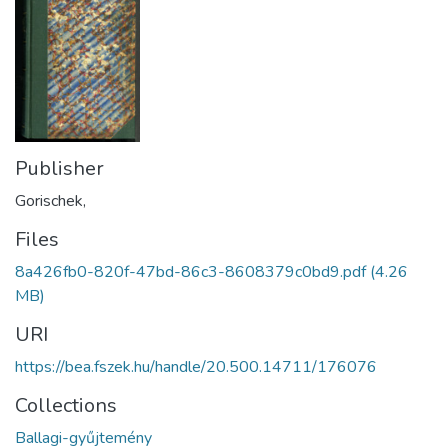
Publisher
Gorischek,
Files
8a426fb0-820f-47bd-86c3-8608379c0bd9.pdf
(4.26
MB)
URI
https://bea.fszek.hu/handle/20.500.14711/176076
Collections
Ballagi-gyűjtemény