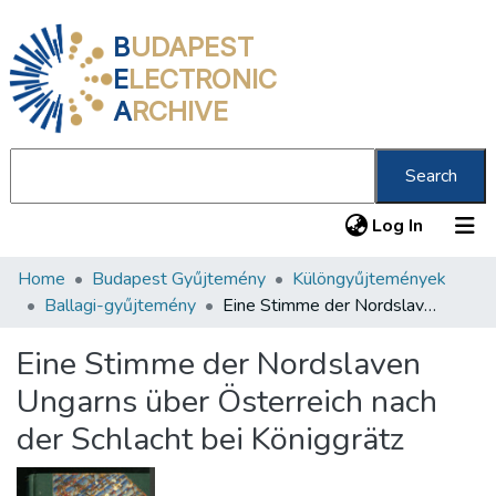
B
UDAPEST
E
LECTRONIC
A
RCHIVE
Search
(current
Log In
Home
Budapest Gyűjtemény
Különgyűjtemények
Communities & Collections
Ballagi-gyűjtemény
Eine Stimme der Nordslaven Ungarns über Österreich nach der Schlacht bei Königgrätz
All of DSpace
Eine Stimme der Nordslaven
Statistics
Ungarns über Österreich nach
About us
der Schlacht bei Königgrätz