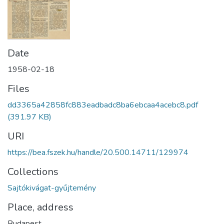
Date
1958-02-18
Files
dd3365a42858fc883eadbadc8ba6ebcaa4acebc8.pdf
(391.97 KB)
URI
https://bea.fszek.hu/handle/20.500.14711/129974
Collections
Sajtókivágat-gyűjtemény
Place, address
Budapest