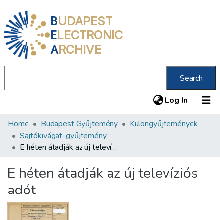
B
UDAPEST
E
LECTRONIC
A
RCHIVE
Search
(current
Log In
Home
Budapest Gyűjtemény
Különgyűjtemények
Communities & Collections
Sajtókivágat-gyűjtemény
All of DSpace
E héten átadják az új televíziós adót
Statistics
E héten átadják az új televíziós
About us
adót