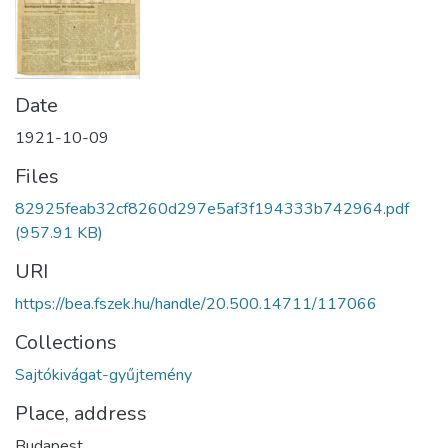
Date
1921-10-09
Files
82925feab32cf8260d297e5af3f194333b742964.pdf
(957.91 KB)
URI
https://bea.fszek.hu/handle/20.500.14711/117066
Collections
Sajtókivágat-gyűjtemény
Place, address
Budapest