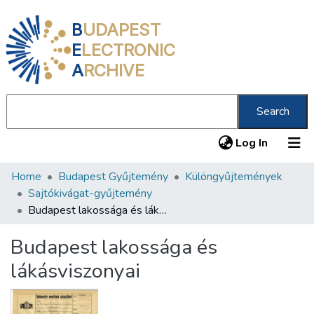
B
UDAPEST
E
LECTRONIC
A
RCHIVE
Search
(current
Log In
Home
Budapest Gyűjtemény
Különgyűjtemények
Communities & Collections
Sajtókivágat-gyűjtemény
All of DSpace
Budapest lakossága és lákásviszonyai
Statistics
Budapest lakossága és
About us
lákásviszonyai