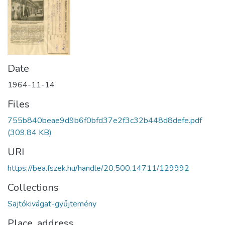
Date
1964-11-14
Files
755b840beae9d9b6f0bfd37e2f3c32b448d8defe.pdf
(309.84 KB)
URI
https://bea.fszek.hu/handle/20.500.14711/129992
Collections
Sajtókivágat-gyűjtemény
Place, address