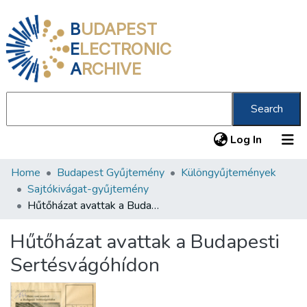
B
UDAPEST
E
LECTRONIC
A
RCHIVE
Search
(current
Log In
Home
Budapest Gyűjtemény
Különgyűjtemények
Communities & Collections
Sajtókivágat-gyűjtemény
All of DSpace
Hűtőházat avattak a Budapesti Sertésvágóhídon
Statistics
Hűtőházat avattak a Budapesti
About us
Sertésvágóhídon