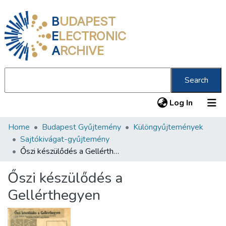
B
UDAPEST
E
LECTRONIC
A
RCHIVE
Search
(current
Log In
Home
Budapest Gyűjtemény
Különgyűjtemények
Communities & Collections
Sajtókivágat-gyűjtemény
All of DSpace
Őszi készülődés a Gellérthegyen
Statistics
Őszi készülődés a
About us
Gellérthegyen