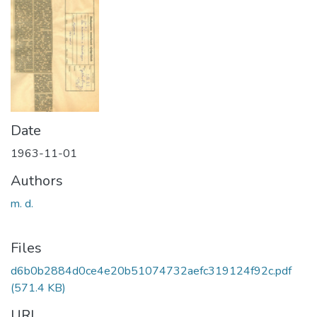
Date
1963-11-01
Authors
m. d.
Files
d6b0b2884d0ce4e20b51074732aefc319124f92c.pdf
(571.4 KB)
URI