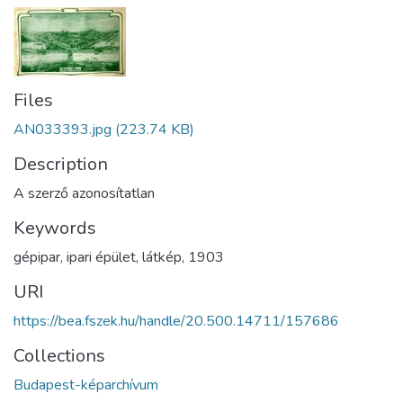
Files
AN033393.jpg
(223.74 KB)
Description
A szerző azonosítatlan
Keywords
gépipar
,
ipari épület
,
látkép
,
1903
URI
https://bea.fszek.hu/handle/20.500.14711/157686
Collections
Budapest-képarchívum