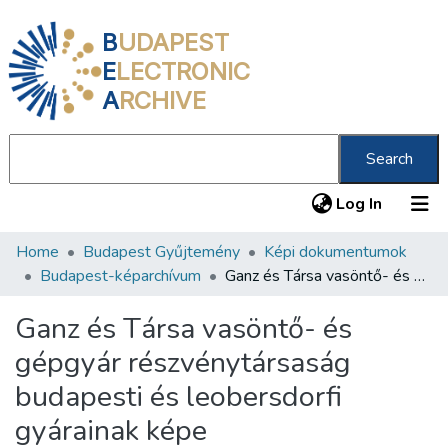
B
UDAPEST
E
LECTRONIC
A
RCHIVE
Search
(current
Log In
Home
Budapest Gyűjtemény
Képi dokumentumok
Communities & Collections
Budapest-képarchívum
Ganz és Társa vasöntő- és gépgyár részvénytársaság budapesti és leobersdorfi gyárainak képe
All of DSpace
Ganz és Társa vasöntő- és
Statistics
gépgyár részvénytársaság
About us
budapesti és leobersdorfi
gyárainak képe