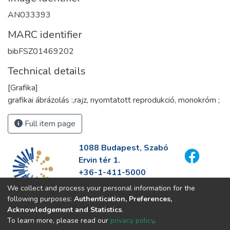
AN033393
MARC identifier
bibFSZ01469202
Technical details
[Grafika]
grafikai ábrázolás :,rajz, nyomtatott reprodukció, monokróm ;
Full item page
1088 Budapest, Szabó
Ervin tér 1.
+36-1-411-5000
info@fszek.hu
We collect and process your personal information for the
https://fszek.hu
following purposes:
Authentication, Preferences,
Acknowledgement and Statistics
.
To learn more, please read our
privacy policy
.