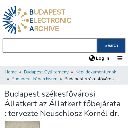
B
UDAPEST
E
LECTRONIC
A
RCHIVE
Search
(current
Log In
Home
Budapest Gyűjtemény
Képi dokumentumok
Communities & Collections
Budapest-képarchívum
Budapest székesfővárosi Állatkert az Állatkert főbejárata : tervezte Neuschlosz Kornél dr.
All of DSpace
Budapest székesfővárosi
Statistics
Állatkert az Állatkert főbejárata
About us
: tervezte Neuschlosz Kornél dr.