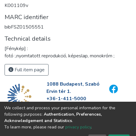
K001109v
MARC identifier
bibFSZ01505551
Technical details
[Fénykép] :
fotó :,nyomtatott reprodukció, képeslap, monokróm ;
Full item page
1088 Budapest, Szabó
Ervin tér 1.
+36-1-411-5000
info@fszek.hu
We collect and process your personal information for the
https://fszek.hu
following purposes:
Authentication, Preferences,
Acknowledgement and Statistics
.
To learn more, please read our
privacy policy
.