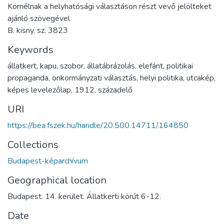
Kornélnak a helyhatósági választáson részt vevő jelölteket
ajánló szövegével
B. kisny. sz. 3823
Keywords
állatkert
,
kapu
,
szobor
,
állatábrázolás
,
elefánt
,
politikai
propaganda
,
önkormányzati választás
,
helyi politika
,
utcakép
,
képes levelezőlap
,
1912
,
századelő
URI
https://bea.fszek.hu/handle/20.500.14711/164850
Collections
Budapest-képarchívum
Geographical location
Budapest. 14. kerület. Állatkerti körút 6-12.
Date