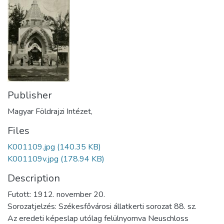
Publisher
Magyar Földrajzi Intézet,
Files
K001109.jpg
(140.35 KB)
K001109v.jpg
(178.94 KB)
Description
Futott: 1912. november 20.
Sorozatjelzés: Székesfővárosi állatkerti sorozat 88. sz.
Az eredeti képeslap utólag felülnyomva Neuschloss