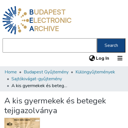
B
UDAPEST
E
LECTRONIC
A
RCHIVE
Search
(current
Log In
Home
Budapest Gyűjtemény
Különgyűjtemények
Communities & Collections
Sajtókivágat-gyűjtemény
All of DSpace
A kis gyermekek és betegek tejigazolványa
Statistics
A kis gyermekek és betegek
About us
tejigazolványa