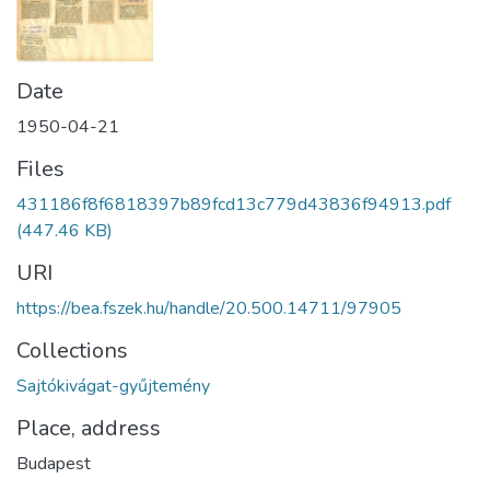
Date
1950-04-21
Files
431186f8f6818397b89fcd13c779d43836f94913.pdf
(447.46 KB)
URI
https://bea.fszek.hu/handle/20.500.14711/97905
Collections
Sajtókivágat-gyűjtemény
Place, address
Budapest