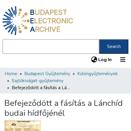
B
UDAPEST
E
LECTRONIC
A
RCHIVE
Search
(current
Log In
Home
Budapest Gyűjtemény
Különgyűjtemények
Communities & Collections
Sajtókivágat-gyűjtemény
All of DSpace
Befejeződött a fásítás a Lánchíd budai hídfőjénél
Statistics
Befejeződött a fásítás a Lánchíd
About us
budai hídfőjénél