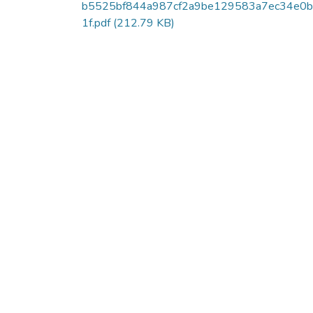
b5525bf844a987cf2a9be129583a7ec34e0
1f.pdf
(212.79 KB)