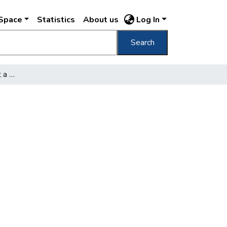
DSpace
Statistics
About us
Log In
Search
Vörösmárvány sírkölelet a Margit-szigeten