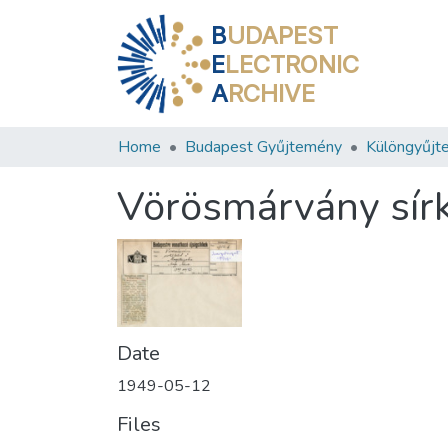
B
UDAPEST
E
LECTRONIC
A
RCHIVE
Home
Budapest Gyűjtemény
Különgyűjt
Vörösmárvány sírk
Date
1949-05-12
Files