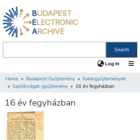
B
UDAPEST
E
LECTRONIC
A
RCHIVE
Search
(current
Log In
Home
Budapest Gyűjtemény
Különgyűjtemények
Communities & Collections
Sajtókivágat-gyűjtemény
16 év fegyházban
All of DSpace
16 év fegyházban
Statistics
About us