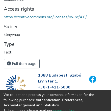
Access rights
https://creativecommons.org/licenses/by-nc/4.0/
Subject
könyvnap
Type
Text
Full item page
1088 Budapest, Szabó
Ervin tér 1.
+36-1-411-5000
info@fszek.hu
We collect and process your personal information for the
https://fszek.hu
following purposes:
Authentication, Preferences,
Acknowledgement and Statistics
.
To learn more, please read our
privacy policy
.