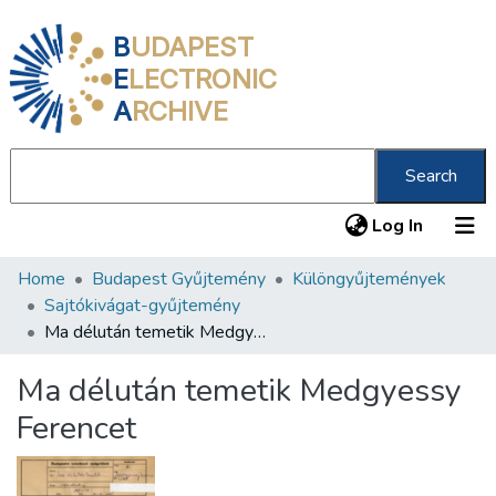
B
UDAPEST
E
LECTRONIC
A
RCHIVE
Search
(current
Log In
Home
Budapest Gyűjtemény
Különgyűjtemények
Communities & Collections
Sajtókivágat-gyűjtemény
All of DSpace
Ma délután temetik Medgyessy Ferencet
Statistics
Ma délután temetik Medgyessy
About us
Ferencet