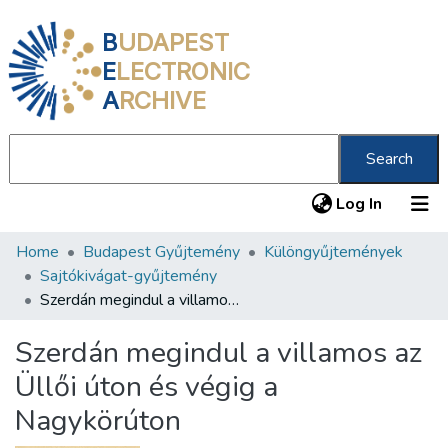
B
UDAPEST
E
LECTRONIC
A
RCHIVE
Search
(current
Log In
Home
Budapest Gyűjtemény
Különgyűjtemények
Communities & Collections
Sajtókivágat-gyűjtemény
All of DSpace
Szerdán megindul a villamos az Üllői úton és végig a Nagykörúton
Statistics
Szerdán megindul a villamos az
About us
Üllői úton és végig a
Nagykörúton