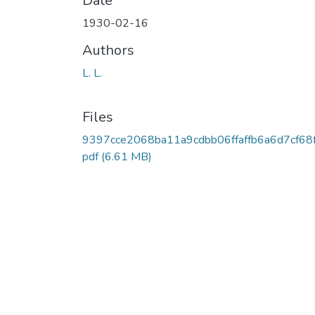
Date
1930-02-16
Authors
L. L.
Files
9397cce2068ba11a9cdbb06ffaffb6a6d7cf68f
pdf
(6.61 MB)