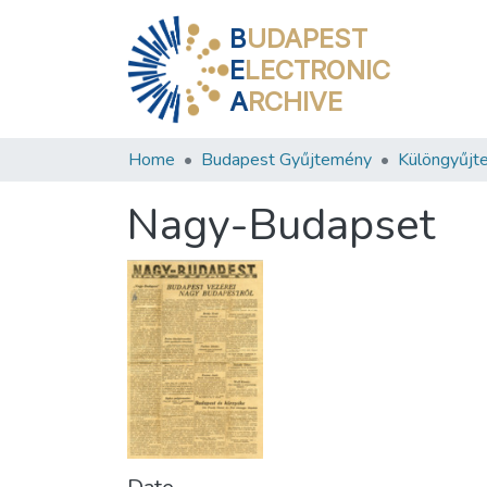
B
UDAPEST
E
LECTRONIC
A
RCHIVE
Home
Budapest Gyűjtemény
Különgyűjt
Nagy-Budapset