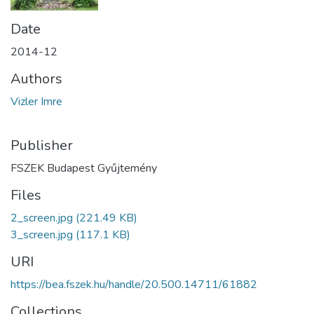
Date
2014-12
Authors
Vizler Imre
Publisher
FSZEK Budapest Gyűjtemény
Files
2_screen.jpg
(221.49 KB)
3_screen.jpg
(117.1 KB)
URI
https://bea.fszek.hu/handle/20.500.14711/61882
Collections