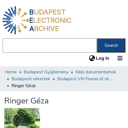
B
UDAPEST
E
LECTRONIC
A
RCHIVE
Search
(current
Log In
Home
Budapest Gyűjtemény
Képi dokumentumok
Communities & Collections
Budapesti sírkertek
Budapest VIII Fiumei út sírkert 1. rész
All of DSpace
Ringer Géza
Statistics
Ringer Géza
About us