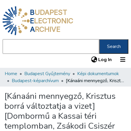
B
UDAPEST
E
LECTRONIC
A
RCHIVE
Search
(current
Log In
Home
Budapest Gyűjtemény
Képi dokumentumok
Communities & Collections
Budapest-képarchívum
[Kánaáni mennyegző, Krisztus borrá változtatja a vizet] [Dombormű a Kassai téri templomban, Zsákodi Csiszér János alkotása]
All of DSpace
[Kánaáni mennyegző, Krisztus
Statistics
borrá változtatja a vizet]
About us
[Dombormű a Kassai téri
templomban, Zsákodi Csiszér