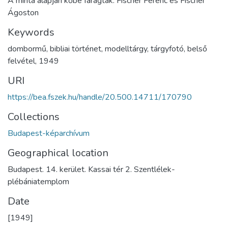
A minta alapján kőbe faragták: Fischer Ferenc és Fischer
Ágoston
Keywords
dombormű
,
bibliai történet
,
modelltárgy
,
tárgyfotó
,
belső
felvétel
,
1949
URI
https://bea.fszek.hu/handle/20.500.14711/170790
Collections
Budapest-képarchívum
Geographical location
Budapest. 14. kerület. Kassai tér 2. Szentlélek-
plébániatemplom
Date
[1949]