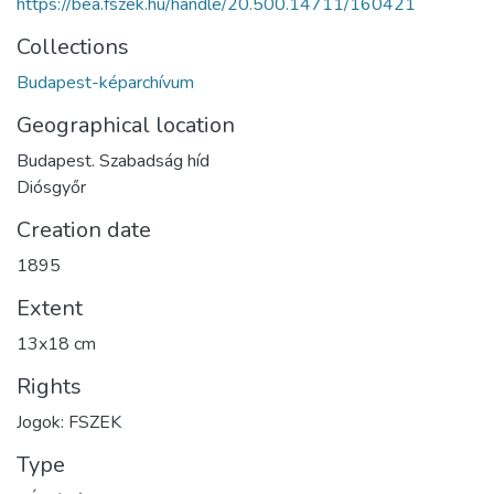
https://bea.fszek.hu/handle/20.500.14711/160421
Collections
Budapest-képarchívum
Geographical location
Budapest. Szabadság híd
Diósgyőr
Creation date
1895
Extent
13x18 cm
Rights
Jogok: FSZEK
Type