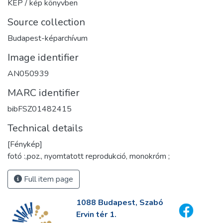
KÉP / kép könyvben
Source collection
Budapest-képarchívum
Image identifier
AN050939
MARC identifier
bibFSZ01482415
Technical details
[Fénykép]
fotó :,poz., nyomtatott reprodukció, monokróm ;
Full item page
1088 Budapest, Szabó
Ervin tér 1.