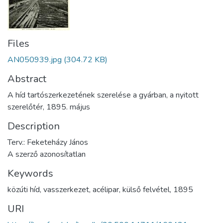
Files
AN050939.jpg
(304.72 KB)
Abstract
A híd tartószerkezetének szerelése a gyárban, a nyitott
szerelőtér, 1895. május
Description
Terv.: Feketeházy János
A szerző azonosítatlan
Keywords
közúti híd
,
vasszerkezet
,
acélipar
,
külső felvétel
,
1895
URI