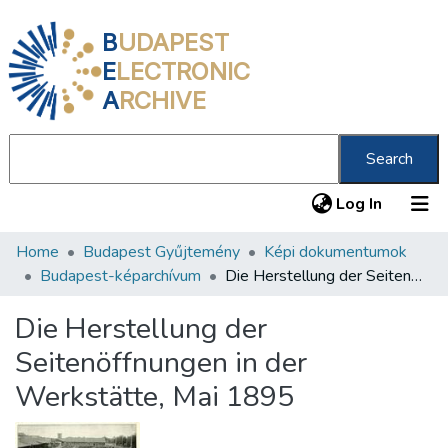
B
UDAPEST
E
LECTRONIC
A
RCHIVE
Search
(current
Log In
Home
Budapest Gyűjtemény
Képi dokumentumok
Communities & Collections
Budapest-képarchívum
Die Herstellung der Seitenöffnungen in der Werkstätte, Mai 1895
All of DSpace
Die Herstellung der
Statistics
Seitenöffnungen in der
About us
Werkstätte, Mai 1895