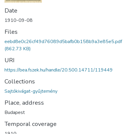
Date
1910-09-08
Files
eebd8e0c26cf49d76089d5bafb0b158b9a3e85e5.pdf
(862.73 KB)
URI
https://bea.fszek.hu/handle/20.500.14711/119449
Collections
Sajtókivágat-gyűjtemény
Place, address
Budapest
Temporal coverage
1910