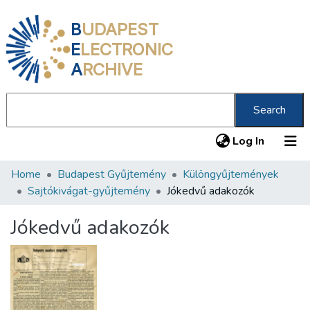
B
UDAPEST
E
LECTRONIC
A
RCHIVE
Search
(current
Log In
Home
Budapest Gyűjtemény
Különgyűjtemények
Communities & Collections
Sajtókivágat-gyűjtemény
Jókedvű adakozók
All of DSpace
Jókedvű adakozók
Statistics
About us