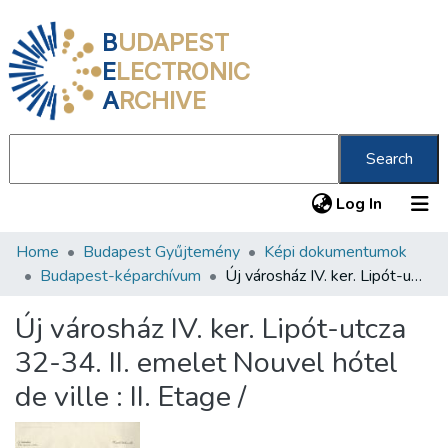
B
UDAPEST
E
LECTRONIC
A
RCHIVE
Search
(current
Log In
Home
Budapest Gyűjtemény
Képi dokumentumok
Communities & Collections
Budapest-képarchívum
Új városház IV. ker. Lipót-utcza 32-34. II. emelet Nouvel hótel de ville : II. Etage /
All of DSpace
Új városház IV. ker. Lipót-utcza
Statistics
32-34. II. emelet Nouvel hótel
About us
de ville : II. Etage /