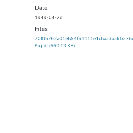
Date
1949-04-28
Files
70f85762a01e894f64411e1c8aa3bafcb278
8a.pdf
(660.13 KB)