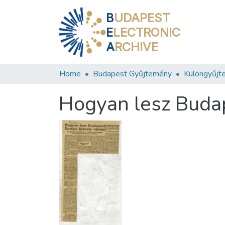
B
UDAPEST
E
LECTRONIC
A
RCHIVE
Home
Budapest Gyűjtemény
Különgyűjt
Hogyan lesz Budap