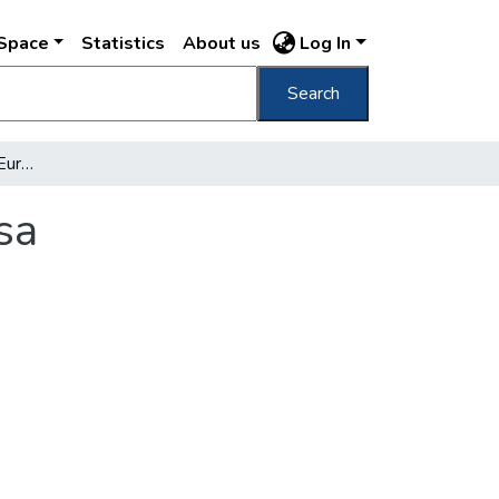
DSpace
Statistics
About us
Log In
Search
Hogyan lesz Budapest Európa hetedik városa
sa