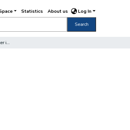
DSpace
Statistics
About us
Log In
Search
A közélelmezési miniszter inségakciója