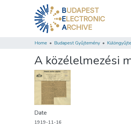
B
UDAPEST
E
LECTRONIC
A
RCHIVE
Home
Budapest Gyűjtemény
Különgyűjt
A közélelmezési m
Date
1919-11-16