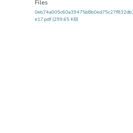
Files
0eb74a005c60a39475b8b0ed75c27f832db
e17.pdf
(299.65 KB)