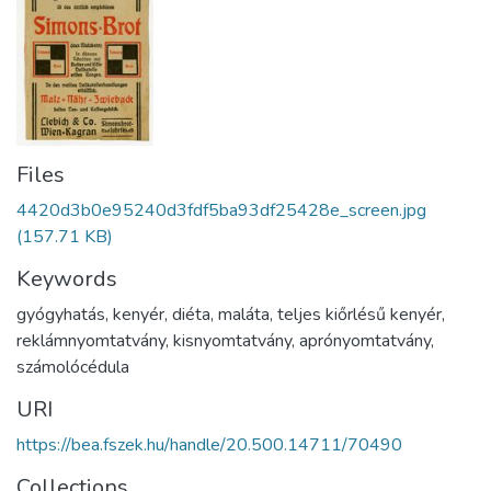
Files
4420d3b0e95240d3fdf5ba93df25428e_screen.jpg
(157.71 KB)
Keywords
gyógyhatás
,
kenyér
,
diéta
,
maláta
,
teljes kiőrlésű kenyér
,
reklámnyomtatvány
,
kisnyomtatvány
,
aprónyomtatvány
,
számolócédula
URI
https://bea.fszek.hu/handle/20.500.14711/70490
Collections