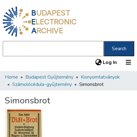
B
UDAPEST
E
LECTRONIC
A
RCHIVE
Search
(current
Log In
Home
Budapest Gyűjtemény
Kisnyomtatványok
Communities & Collections
Számolócédula-gyűjtemény
Simonsbrot
All of DSpace
Simonsbrot
Statistics
About us