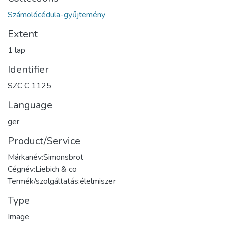
Számolócédula-gyűjtemény
Extent
1 lap
Identifier
SZC C 1125
Language
ger
Product/Service
Márkanév:Simonsbrot
Cégnév:Liebich & co
Termék/szolgáltatás:élelmiszer
Type
Image