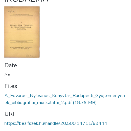
Date
é.n.
Files
A_Fovarosi_Nyilvanos_Konyvtar_Budapesti_Gyujtemenyen
ek_bibliografiai_munkalatai_2.pdf
(18.79 MB)
URI
https://bea.fszek.hu/handle/20.500.14711/69444