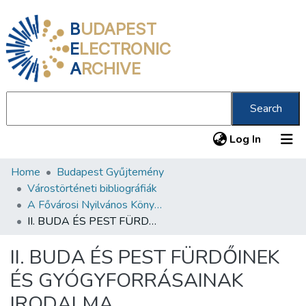
B
UDAPEST
E
LECTRONIC
A
RCHIVE
Search
(current
Log In
Home
Budapest Gyűjtemény
Communities & Collections
Várostörténeti bibliográfiák
All of DSpace
A Fővárosi Nyilvános Könyvtár Budapesti Gyűjteményének bibliográfiai munkálatai
II. BUDA ÉS PEST FÜRDŐINEK ÉS GYÓGYFORRÁSAINAK IRODALMA
Statistics
II. BUDA ÉS PEST FÜRDŐINEK
About us
ÉS GYÓGYFORRÁSAINAK
IRODALMA