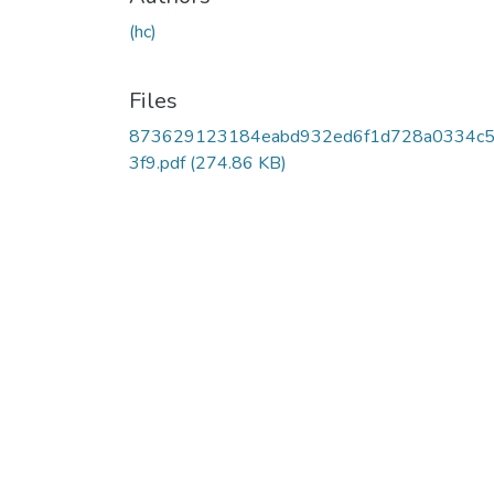
(hc)
Files
873629123184eabd932ed6f1d728a0334c5
3f9.pdf
(274.86 KB)