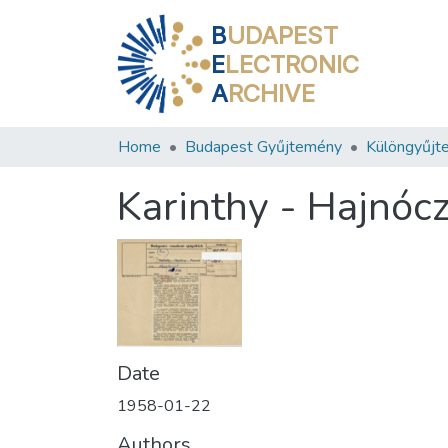
B
UDAPEST
E
LECTRONIC
A
RCHIVE
Home
Budapest Gyűjtemény
Különgyűjt
Karinthy - Hajnócz
Date
1958-01-22
Authors