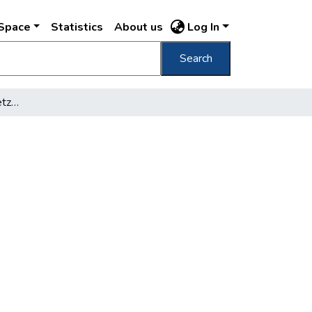
DSpace
Statistics
About us
Log In
Search
Karinthy - Hajnóczy - Petzval